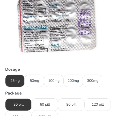
Dosage
25mg
50mg
100mg
200mg
300mg
Package
30 pill
60 pill
90 pill
120 pill