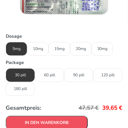
Dosage
5mg
10mg
15mg
20mg
30mg
Package
30 pill
60 pill
90 pill
120 pill
180 pill
Gesamtpreis:
47,57
€
39,65
€
IN DEN WARENKORB