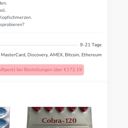
den.
ol.
 Kopfschmerzen.
sprobieren?
9-21 Tage
, MasterCard, Discovery, AMEX, Bitcoin, Ethereum
uftpost) bei Bestellungen über €172.19