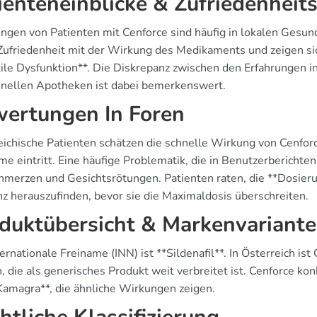
ienteneinblicke & Zufriedenheit
ungen von Patienten mit Cenforce sind häufig in lokalen Gesund
Zufriedenheit mit der Wirkung des Medikaments und zeigen sic
tile Dysfunktion**. Die Diskrepanz zwischen den Erfahrungen i
ionellen Apotheken ist dabei bemerkenswert.
ertungen In Foren
eichische Patienten schätzen die schnelle Wirkung von Cenforc
me eintritt. Eine häufige Problematik, die in Benutzerbericht
hmerzen und Gesichtsrötungen. Patienten raten, die **Dosierun
nz herauszufinden, bevor sie die Maximaldosis überschreiten.
duktübersicht & Markenvariant
ernationale Freiname (INN) ist **Sildenafil**. In Österreich is
 die als generisches Produkt weit verbreitet ist. Cenforce kon
Kamagra**, die ähnliche Wirkungen zeigen.