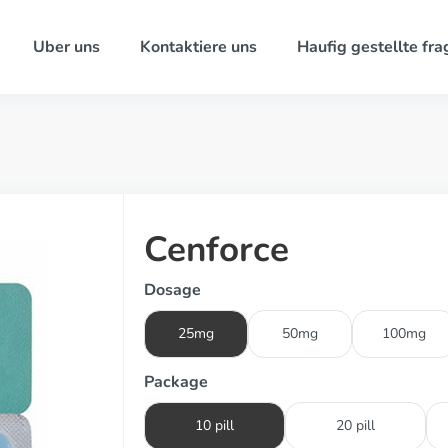
Uber uns
Kontaktiere uns
Haufig gestellte fra
Cenforce
Dosage
25mg
50mg
100mg
Package
10 pill
20 pill