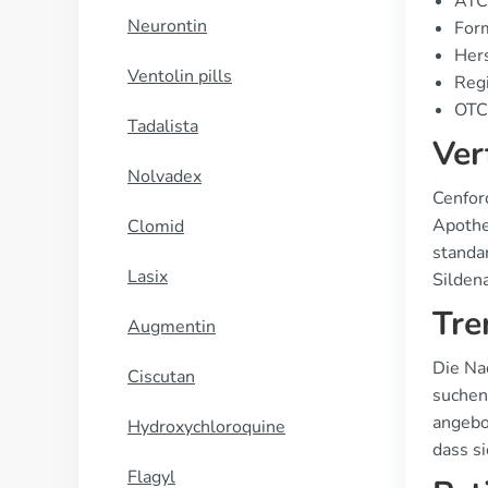
ATC
Neurontin
Form
Hers
Ventolin pills
Regi
OTC 
Tadalista
Ver
Nolvadex
Cenfor
Apothek
Clomid
standa
Lasix
Silden
Tre
Augmentin
Die Na
Ciscutan
suchen
angebo
Hydroxychloroquine
dass s
Flagyl