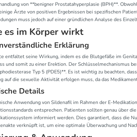
handlung von **benigner Prostatahyperplasie (BPH)**. Obwohl 
einige Ärzte von positiven Ergebnissen bei spezifischen Patien
ungen muss jedoch auf einer gründlichen Analyse des Einzelfa
 es im Körper wirkt
nverständliche Erklärung
ce entfaltet seine Wirkung, indem es die Blutgefäße im Genita
uss und somit zu einer Erektion. Der Schlüsselmechanismus 
phodiesterase Typ 5 (PDE5)**. Es ist wichtig zu beachten, da
ug auf die sexuelle Aktivität erfolgen muss, da das Medikamen
ische Details
inische Anwendung von Sildenafil im Rahmen der E-Medikation
tionsstandards entsprechen. Patienten sollten genau über di
kationssystem informiert werden. Dies garantiert, dass die N
tenakte verknüpft ist, um eine optimale Überwachung und Nach