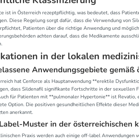
htliche Klassifizierung
e ist in Österreich rezeptpflichtig, was bedeutet, dass Patien
gen. Diese Regelung sorgt dafür, dass die Verwendung von Silde
erpflichtet, Patienten über die richtige Anwendung und möglich
erungsbehörden achten darauf, dass die Medikamente ausschli
.
ikationen in der lokalen medizin
lassene Anwendungsgebiete gemäß öst
erreich hat Cenforce als Hauptanwendung **erektile Dysfunktion
gen, dass Sildenafil signifikante Fortschritte in der sexuelle
Auch für Patienten mit **pulmonaler Hypertonie** ist Revatio, 
ete Option. Die positiven gesundheitlichen Effekte dieser M
zten anerkannt.
Label-Muster in der österreichischen k
 klinischen Praxis werden auch einige off-label Anwendungen v