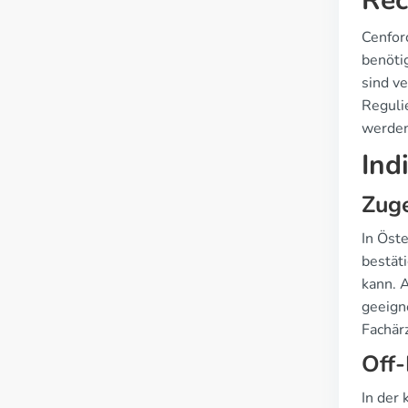
Rec
Cenforc
benöti
sind v
Reguli
werden
Ind
Zuge
In Öst
bestäti
kann. 
geeign
Fachär
Off-
In der