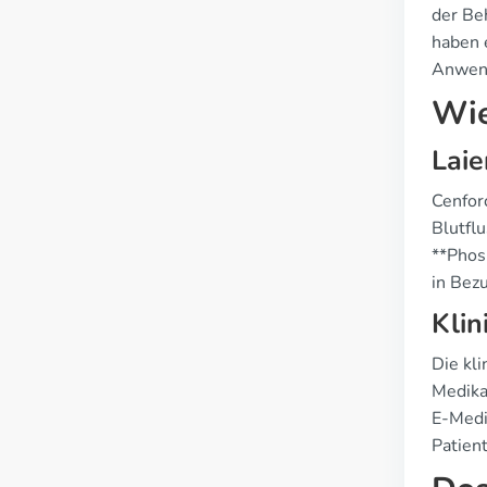
der Be
haben 
Anwend
Wie
Laie
Cenfor
Blutfl
**Phos
in Bez
Klin
Die kl
Medika
E-Medi
Patien