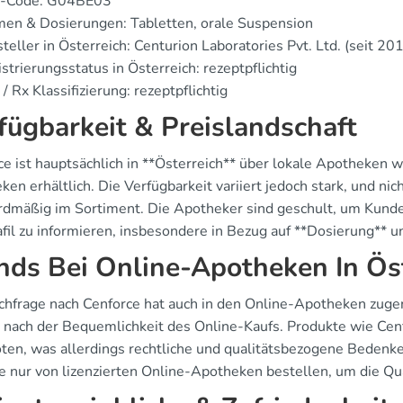
-Code: G04BE03
en & Dosierungen: Tabletten, orale Suspension
teller in Österreich: Centurion Laboratories Pvt. Ltd. (seit 20
strierungsstatus in Österreich: rezeptpflichtig
/ Rx Klassifizierung: rezeptpflichtig
fügbarkeit & Preislandschaft
ce ist hauptsächlich in **Österreich** über lokale Apotheken 
en erhältlich. Die Verfügbarkeit variiert jedoch stark, und ni
rdmäßig im Sortiment. Die Apotheker sind geschult, um Kun
afil zu informieren, insbesondere in Bezug auf **Dosierung**
nds Bei Online-Apotheken In Ös
chfrage nach Cenforce hat auch in den Online-Apotheken zu
 nach der Bequemlichkeit des Online-Kaufs. Produkte wie Ce
ten, was allerdings rechtliche und qualitätsbezogene Bedenken
ie nur von lizenzierten Online-Apotheken bestellen, um die Qua