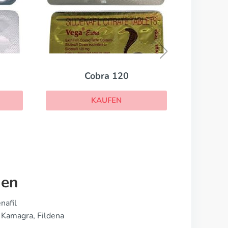
Androgel
KAUFEN
nen
nafil
 Kamagra, Fildena