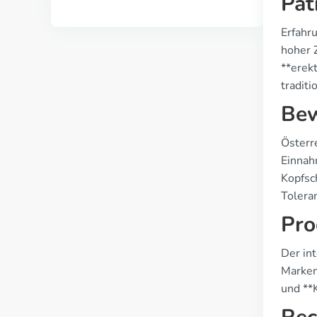
Pat
Erfahr
hoher 
**erek
tradit
Bew
Österr
Einnah
Kopfsc
Tolera
Pro
Der int
Marken,
und **