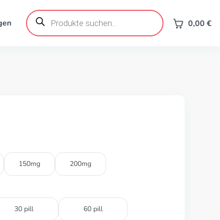
Products
search
gen
0,00
€
150mg
200mg
30 pill
60 pill