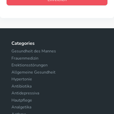
Categories
Gesundheit des Mannes
Frauenmedizin
Erektionsstörungen
Allgemeine Gesundheit
Hypertonie
Antibiotika
Antidepressiva
Hautpflege
Analgetika