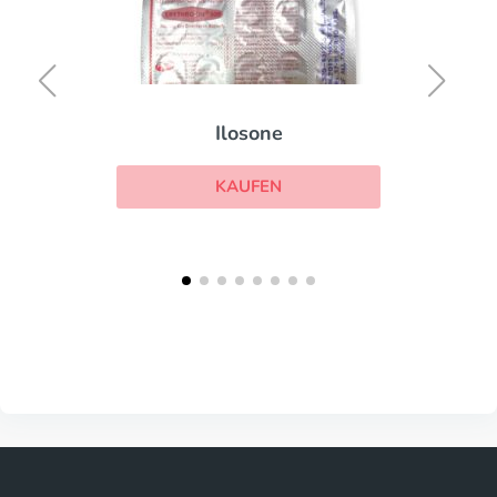
Ilosone
KAUFEN