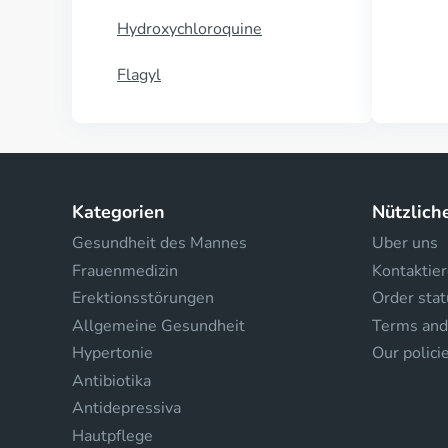
Hydroxychloroquine
Flagyl
Kategorien
Nützlich
Gesundheit des Mannes
Uber uns
Frauenmedizin
Kontaktier
Erektionsstörungen
Order stat
Allgemeine Gesundheit
Terms and
Hypertonie
Our polici
Antibiotika
Antidepressiva
Hautpflege