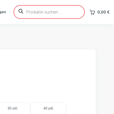
Products
search
gen
0,00
€
30 pill
40 pill