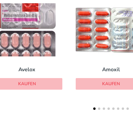
Avelox
Amoxil
KAUFEN
KAUFEN