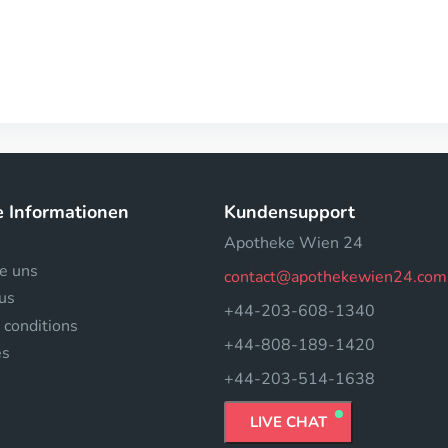
e Informationen
Kundensupport
Apotheke Wien 24
e uns
contact@apothekewien24.com
us
+44-203-608-1340
 conditions
+44-808-189-1420
es
+44-203-514-1638
LIVE CHAT