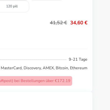
120 pill
41,52
€
34,60
€
9-21 Tage
, MasterCard, Discovery, AMEX, Bitcoin, Ethereum
uftpost) bei Bestellungen über €172.19