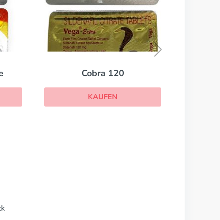
Fildena
KAUFEN
ck