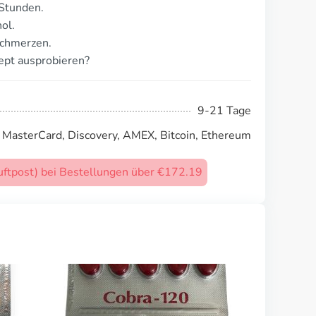
 Stunden.
ol.
schmerzen.
ept ausprobieren?
9-21 Tage
, MasterCard, Discovery, AMEX, Bitcoin, Ethereum
uftpost) bei Bestellungen über €172.19