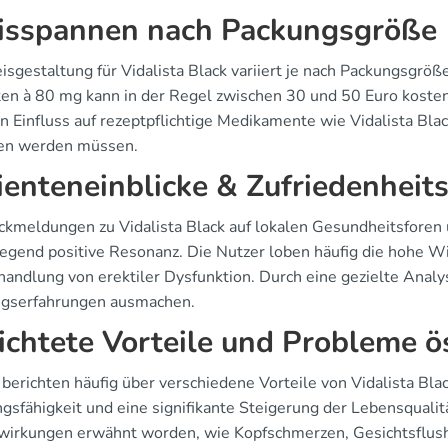
isspannen nach Packungsgröße
isgestaltung für Vidalista Black variiert je nach Packungsgrö
ten à 80 mg kann in der Regel zwischen 30 und 50 Euro kosten
en Einfluss auf rezeptpflichtige Medikamente wie Vidalista Bla
en werden müssen.
ienteneinblicke & Zufriedenheit
ckmeldungen zu Vidalista Black auf lokalen Gesundheitsforen
egend positive Resonanz. Die Nutzer loben häufig die hohe W
handlung von erektiler Dysfunktion. Durch eine gezielte Anal
gserfahrungen ausmachen.
ichtete Vorteile und Probleme ö
berichten häufig über verschiedene Vorteile von Vidalista Bla
ngsfähigkeit und eine signifikante Steigerung der Lebensqualit
irkungen erwähnt worden, wie Kopfschmerzen, Gesichtsflus