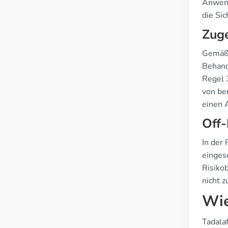
Anwend
die Si
Zuge
Gemäß d
Behand
Regel 
von be
einen A
Off-
In der
einges
Risikob
nicht 
Wie
Tadala