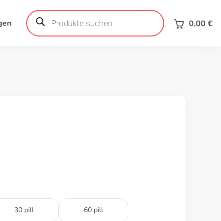
Products
search
gen
0,00
€
30 pill
60 pill