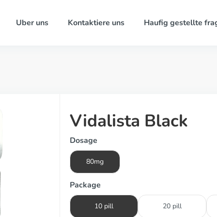
Uber uns
Kontaktiere uns
Haufig gestellte fra
Vidalista Black
Dosage
80mg
Package
10 pill
20 pill