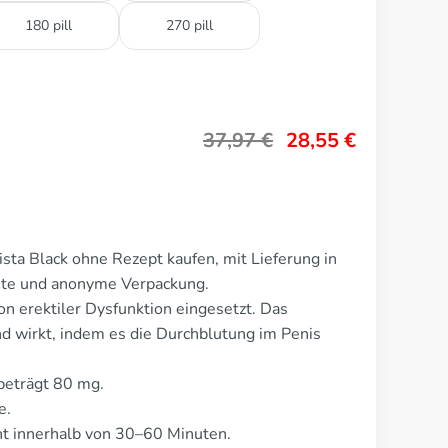
180 pill
270 pill
37,97
€
28,55
€
sta Black ohne Rezept kaufen, mit Lieferung in
rete und anonyme Verpackung.
on erektiler Dysfunktion eingesetzt. Das
 wirkt, indem es die Durchblutung im Penis
 beträgt 80 mg.
e.
t innerhalb von 30–60 Minuten.