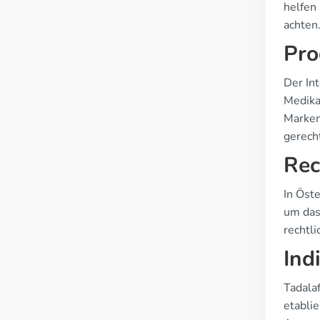
helfen
achten
Pro
Der Int
Medika
Marken
gerech
Rec
In Öste
um das
rechtli
Ind
Tadalaf
etablie