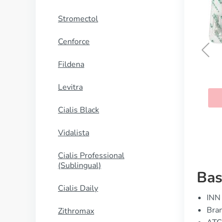
Stromectol
Cenforce
Fildena
Kamagra
Levitra
KAUFEN
Cialis Black
Vidalista
Cialis Professional
(Sublingual)
Bas
Cialis Daily
INN 
Bran
Zithromax