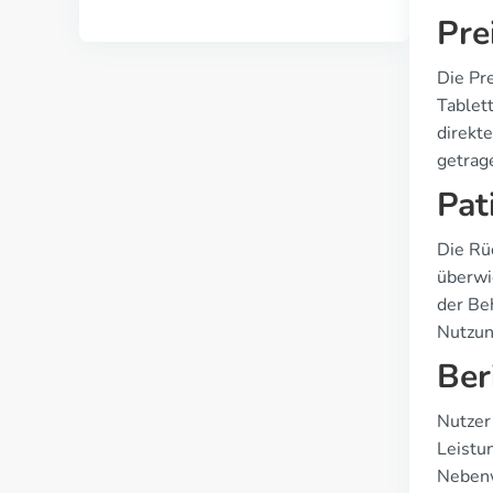
Pre
Die Pre
Tablet
direkt
getrag
Pat
Die Rü
überwi
der Be
Nutzun
Ber
Nutzer 
Leistu
Nebenw