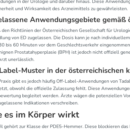
ungen in der Urologie und darüber hinaus. Diese Anwendungen
cherheit und Wirksamkeit des Arzneimittels zu gewährleisten.
lassene Anwendungsgebiete gemäß öst
en Richtlinien der Österreichischen Gesellschaft für Urologie 
lung von ED zugelassen. Die Dosis kann je nach individuellem
30 bis 60 Minuten vor dem Geschlechtsverkehr eingenommen. D
nignen Prostatahyperplasie (BPH) ist jedoch nicht offiziell ge
rzt unerlässlich.
Label-Muster in der österreichischen k
 Praxis gibt es jedoch häufig Off-Label-Anwendungen von Tada
etzt, obwohl die offizielle Zulassung fehlt. Diese Anwendungen
ewertung begleitet werden. Ärzte wägen die potenziellen Vorte
zugelassene Indikationen verschreiben.
 es im Körper wirkt
fil gehört zur Klasse der PDE5-Hemmer. Diese blockieren das