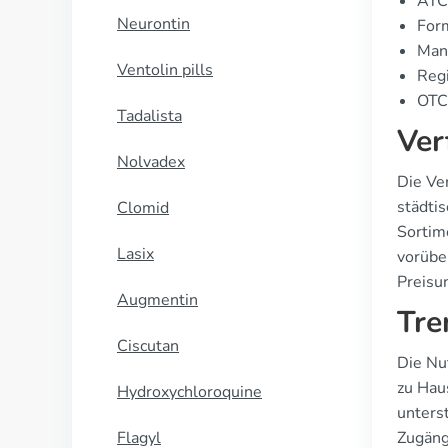
ATC
Neurontin
Form
Manu
Ventolin pills
Regi
OTC 
Tadalista
Ver
Nolvadex
Die Ver
städti
Clomid
Sortim
Lasix
vorübe
Preisun
Augmentin
Tre
Ciscutan
Die Nu
zu Hau
Hydroxychloroquine
unters
Flagyl
Zugäng