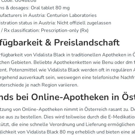
 Code: G04BE08
s & dosages: Oral tablet 80 mg
facturers in Austria: Centurion Laboratories
stration status in Austria: Nicht offiziell zugelassen
/ Rx classification: Prescription-only (Rx)
fügbarkeit & Preislandschaft
fügbarkeit von Vidalista Black in traditionellen Apotheken in 
schen Gebieten. Beliebte Apothekenketten wie Benu oder dm f
ent. Potenzmittel wie Vidalista Black werden oft in regulären
rgehend ausverkauft sein, weswegen eine telefonische Nachfra
terschiede je nach Region variieren.
nds bei Online-Apotheken in Ös
tzung von Online-Apotheken nimmt in Österreich rasant zu. 
se aus zu bestellen. Dies wird teilweise durch die E-Medikat
tützt, die eine schnelle Verordnung und Lieferung ermöglichen.
lichkeit von Vidalista Black 80 mg erheblich und bieten eine 