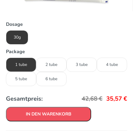
Dosage
30g
Package
1 tube
2 tube
3 tube
4 tube
5 tube
6 tube
Gesamtpreis:
42,68
€
35,57
€
IN DEN WARENKORB