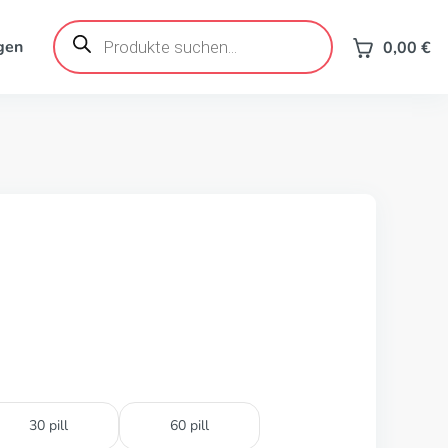
Products
search
gen
0,00
€
30 pill
60 pill