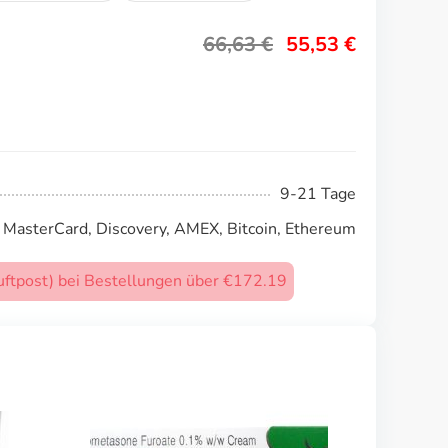
66,63
€
55,53
€
9-21 Tage
, MasterCard, Discovery, AMEX, Bitcoin, Ethereum
uftpost) bei Bestellungen über €172.19