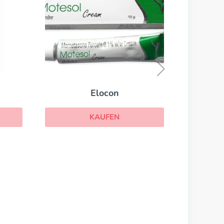
Elocon
KAUFEN