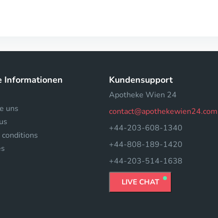
e Informationen
Kundensupport
Apotheke Wien 24
e uns
contact@apothekewien24.com
us
+44-203-608-1340
 conditions
+44-808-189-1420
es
+44-203-514-1638
LIVE CHAT