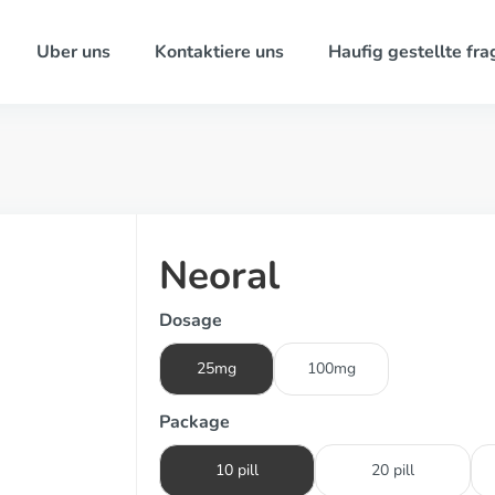
Uber uns
Kontaktiere uns
Haufig gestellte fra
Neoral
Dosage
25mg
100mg
Package
10 pill
20 pill