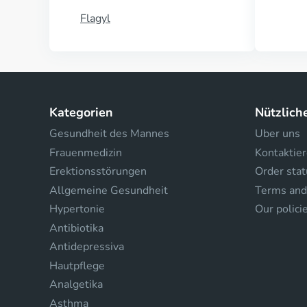
Flagyl
Kategorien
Nützlich
Gesundheit des Mannes
Uber uns
Frauenmedizin
Kontaktier
Erektionsstörungen
Order stat
Allgemeine Gesundheit
Terms and
Hypertonie
Our polici
Antibiotika
Antidepressiva
Hautpflege
Analgetika
Asthma