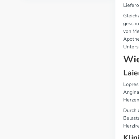
Liefer
Gleichz
geschu
von Me
Apothe
Unters
Wie
Laie
Lopres
Angina
Herzen 
Durch 
Belast
Herzfr
Klin