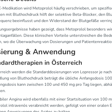
 E-Medikation wird Metoprolol häufig verschrieben, um spezifi
en mit Bluthochdruck hilft der selektive Beta-Blocker, den Blu
equenz beeinflusst und den Widerstand der Blutgefäße verring
ungsergebnisse haben gezeigt, dass Metoprolol besonders wir
hlaganfällen. Diese klinischen Vorteile unterstreichen die Bed
n, wo die Überwachung von Dosierungen und Patientenreaktion
ierung & Anwendung
dardtherapien in Österreich
erreich werden die Standarddosierungen von Lopressor je nach 
lung von Bluthochdruck beträgt die übliche Anfangsdosis 100 
ungsdosis kann zwischen 100 und 450 mg pro Tag liegen, abhän
ten.
abiler Angina wird ebenfalls mit einer Startsituation von 100
lol intravenös verabreicht werden, gefolgt von einer oralen Ei
igen Anweisungen des Arztes zu halten.