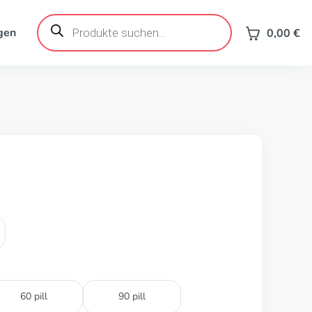
Products
search
gen
0,00
€
60 pill
90 pill