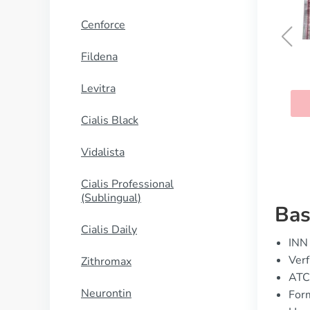
Cenforce
Fildena
Irbesartan
Levitra
KAUFEN
Cialis Black
Vidalista
Cialis Professional
(Sublingual)
Bas
Cialis Daily
INN 
Ver
Zithromax
ATC
Neurontin
Form