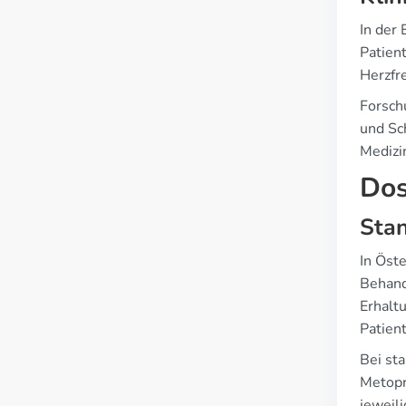
In der
Patient
Herzfr
Forsch
und Sc
Medizi
Dos
Stan
In Öst
Behand
Erhalt
Patien
Bei st
Metopro
jeweil