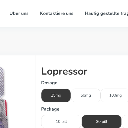
Uber uns
Kontaktiere uns
Haufig gestellte fra
Lopressor
Dosage
25mg
50mg
100mg
Package
10 pill
30 pill