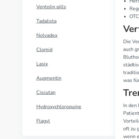
Hers
Ventolin pills
Regi
OTC 
Tadalista
Ver
Nolvadex
Die Ver
auch g
Clomid
Blutho
Lasix
städti
tradit
Augmentin
was für
Tre
Ciscutan
In den
Hydroxychloroquine
Patien
Flagyl
Vortei
oft zu
wenn e