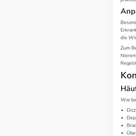
Anp
Besond
Erkran
die Wir
Zum Be
Nieren
Regelm
Kon
Häu
Wie be
Dizz
Dep
Brad
Übe