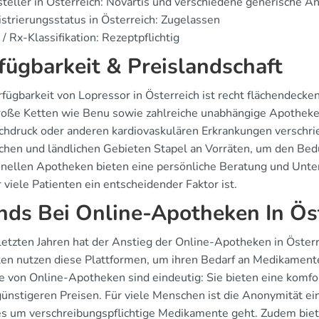
teller in Österreich: Novartis und verschiedene generische An
strierungsstatus in Österreich: Zugelassen
/ Rx-Klassifikation: Rezeptpflichtig
fügbarkeit & Preislandschaft
fügbarkeit von Lopressor in Österreich ist recht flächendeckend
roße Ketten wie Benu sowie zahlreiche unabhängige Apotheken
chdruck oder anderen kardiovaskulären Erkrankungen verschr
schen und ländlichen Gebieten Stapel an Vorräten, um den Bed
ionellen Apotheken bieten eine persönliche Beratung und Un
 viele Patienten ein entscheidender Faktor ist.
nds Bei Online-Apotheken In Ös
 letzten Jahren hat der Anstieg der Online-Apotheken in Öst
ten nutzen diese Plattformen, um ihren Bedarf an Medikamenten
le von Online-Apotheken sind eindeutig: Sie bieten eine komfo
 günstigeren Preisen. Für viele Menschen ist die Anonymität ei
s um verschreibungspflichtige Medikamente geht. Zudem biet