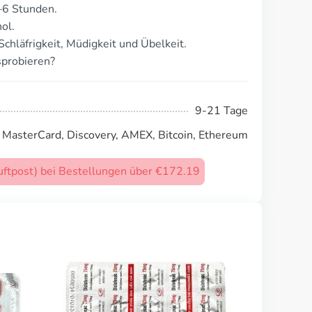
–6 Stunden.
ol.
chläfrigkeit, Müdigkeit und Übelkeit.
sprobieren?
9-21 Tage
, MasterCard, Discovery, AMEX, Bitcoin, Ethereum
uftpost) bei Bestellungen über €172.19