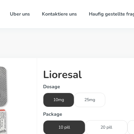
Uber uns
Kontaktiere uns
Haufig gestellte fra
Lioresal
Dosage
10mg
25mg
Package
10 pill
20 pill