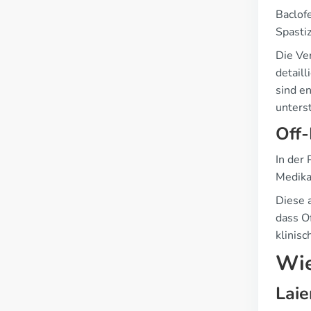
Baclof
Spasti
Die Ver
detail
sind e
unters
Off-
In der
Medika
Diese 
dass O
klinis
Wie
Laie