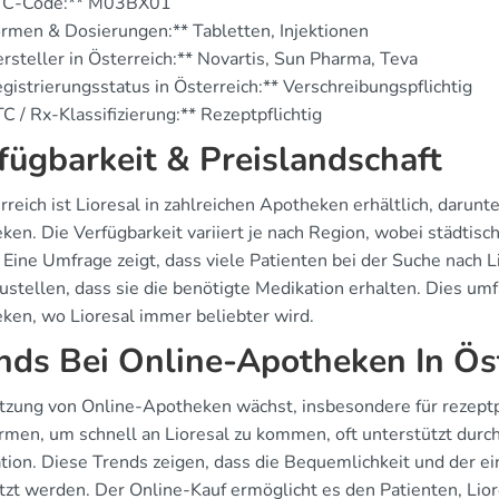
TC-Code:** M03BX01
rmen & Dosierungen:** Tabletten, Injektionen
rsteller in Österreich:** Novartis, Sun Pharma, Teva
gistrierungsstatus in Österreich:** Verschreibungspflichtig
C / Rx-Klassifizierung:** Rezeptpflichtig
fügbarkeit & Preislandschaft
rreich ist Lioresal in zahlreichen Apotheken erhältlich, darun
ken. Die Verfügbarkeit variiert je nach Region, wobei städtisc
. Eine Umfrage zeigt, dass viele Patienten bei der Suche nach
ustellen, dass sie die benötigte Medikation erhalten. Dies umf
ken, wo Lioresal immer beliebter wird.
nds Bei Online-Apotheken In Ös
tzung von Online-Apotheken wächst, insbesondere für rezeptp
ormen, um schnell an Lioresal zu kommen, oft unterstützt durch
tion. Diese Trends zeigen, dass die Bequemlichkeit und der 
tzt werden. Der Online-Kauf ermöglicht es den Patienten, Lio