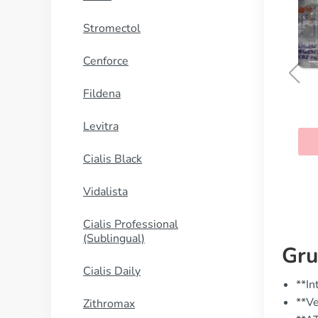
Stromectol
Cenforce
Fildena
Neurontin
Levitra
KAUFEN
Cialis Black
Vidalista
Cialis Professional
(Sublingual)
Gru
Cialis Daily
**In
**Ve
Zithromax