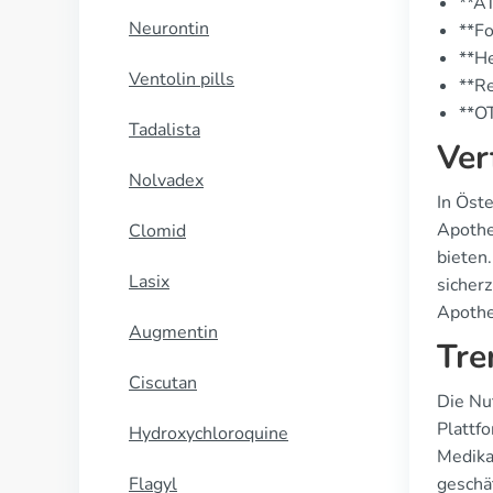
**A
Neurontin
**Fo
**He
Ventolin pills
**Re
**OT
Tadalista
Ver
Nolvadex
In Öste
Apothe
Clomid
bieten
Lasix
sicherz
Apothe
Augmentin
Tre
Ciscutan
Die Nu
Plattf
Hydroxychloroquine
Medika
Flagyl
geschä