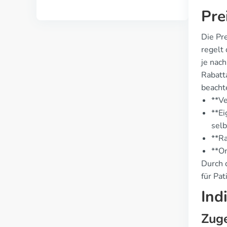
Pre
Die Pre
regelt
je nac
Rabatt
beacht
**Ve
**Ei
selb
**Ra
**On
Durch d
für Pat
Ind
Zuge