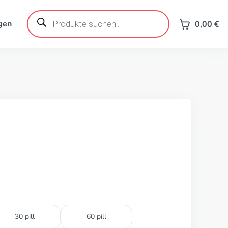
Products
search
gen
0,00
€
30 pill
60 pill