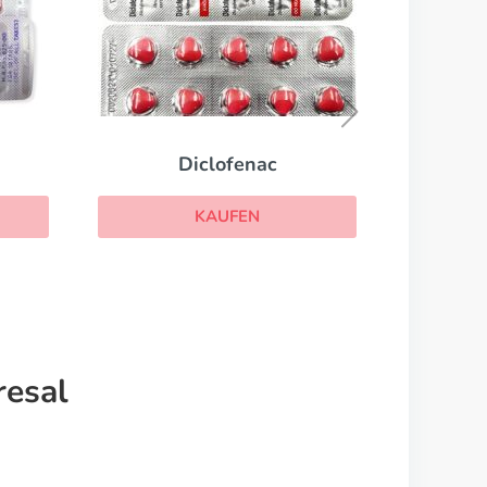
Pyridium
KAUFEN
resal