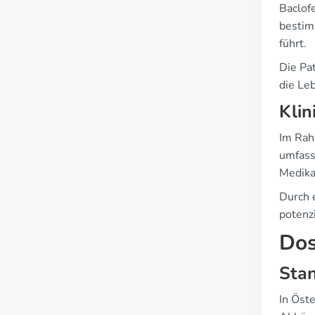
Baclof
bestim
führt.
Die Pa
die Le
Klin
Im Rah
umfass
Medika
Durch 
potenz
Dos
Stan
In Öste