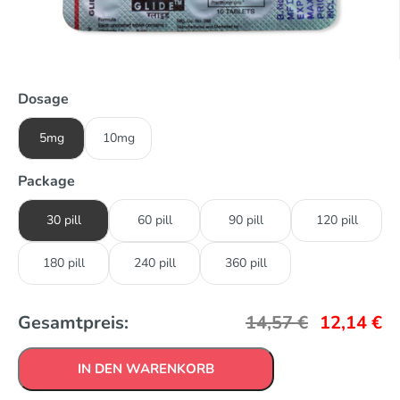
Dosage
5mg
10mg
Package
30 pill
60 pill
90 pill
120 pill
180 pill
240 pill
360 pill
Gesamtpreis:
14,57
€
12,14
€
IN DEN WARENKORB