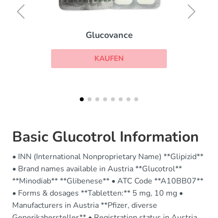
ce
Nocutil
KAUFEN
Basic Glucotrol Information
• INN (International Nonproprietary Name) **Glipizid**
• Brand names available in Austria **Glucotrol**
**Minodiab** **Glibenese** • ATC Code **A10BB07**
• Forms & dosages **Tabletten:** 5 mg, 10 mg •
Manufacturers in Austria **Pfizer, diverse
Generikahersteller** • Registration status in Austria