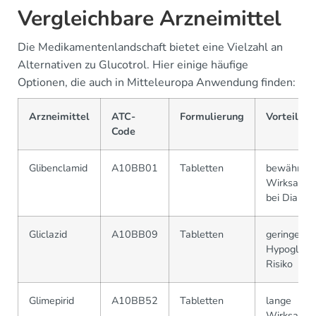
Vergleichbare Arzneimittel
Die Medikamentenlandschaft bietet eine Vielzahl an
Alternativen zu Glucotrol. Hier einige häufige
Optionen, die auch in Mitteleuropa Anwendung finden:
Arzneimittel
ATC-
Formulierung
Vorteile
Code
Glibenclamid
A10BB01
Tabletten
bewährte
Wirksamke
bei Diabet
Gliclazid
A10BB09
Tabletten
geringeres
Hypoglykä
Risiko
Glimepirid
A10BB52
Tabletten
lange
Wirksamke