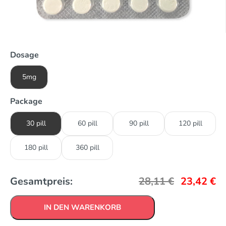
Dosage
5mg
Package
30 pill
60 pill
90 pill
120 pill
180 pill
360 pill
Gesamtpreis:
28,11
€
23,42
€
IN DEN WARENKORB