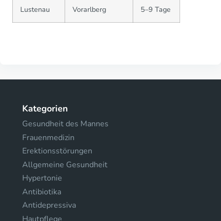
Lustenau
Vorarlberg
5–9 Tage
Kategorien
Gesundheit des Mannes
Frauenmedizin
Erektionsstörungen
Allgemeine Gesundheit
Hypertonie
Antibiotika
Antidepressiva
Hautpflege