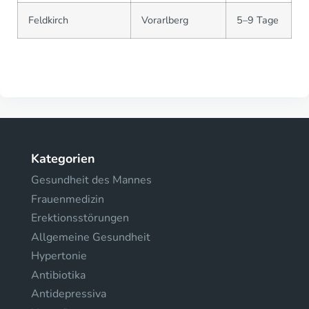
Feldkirch
Vorarlberg
5–9 Tage
Kategorien
Gesundheit des Mannes
Frauenmedizin
Erektionsstörungen
Allgemeine Gesundheit
Hypertonie
Antibiotika
Antidepressiva