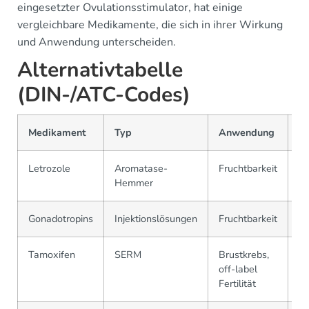
eingesetzter Ovulationsstimulator, hat einige
vergleichbare Medikamente, die sich in ihrer Wirkung
und Anwendung unterscheiden.
Alternativtabelle
(DIN-/ATC-Codes)
Medikament
Typ
Anwendung
A
Letrozole
Aromatase-
Fruchtbarkeit
G
Hemmer
Gonadotropins
Injektionslösungen
Fruchtbarkeit
G
Tamoxifen
SERM
Brustkrebs,
L
off-label
Fertilität