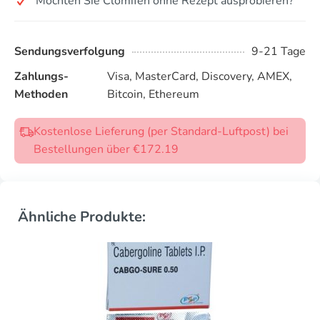
Möchten Sie Clomifen ohne Rezept ausprobieren?
Sendungsverfolgung
9-21 Tage
Zahlungs-
Visa, MasterCard, Discovery, AMEX,
Methoden
Bitcoin, Ethereum
Kostenlose Lieferung (per Standard-Luftpost) bei
Bestellungen über €172.19
Ähnliche Produkte: