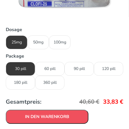
Dosage
25mg
50mg
100mg
Package
30 pill
60 pill
90 pill
120 pill
180 pill
360 pill
Gesamtpreis:
40,60
€
33,83
€
IN DEN WARENKORB