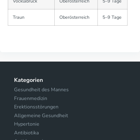
Vöcklabruck
Oberösterreich
5–9 Tage
Traun
Oberösterreich
5–9 Tage
Kategorien
Gesundheit des Mannes
Frauenmedizin
Erektionsstörungen
Allgemeine Gesundheit
Hypertonie
Antibiotika