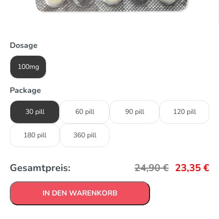
Dosage
100mg
Package
30 pill
60 pill
90 pill
120 pill
180 pill
360 pill
Gesamtpreis:
24,90
€
23,35
€
IN DEN WARENKORB