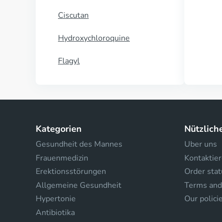
Ciscutan
Hydroxychloroquine
Flagyl
Kategorien
Nützlich
Gesundheit des Mannes
Uber uns
Frauenmedizin
Kontaktier
Erektionsstörungen
Order stat
Allgemeine Gesundheit
Terms and
Hypertonie
Our polici
Antibiotika