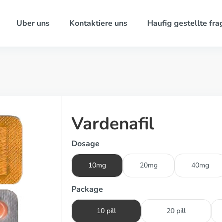
Uber uns
Kontaktiere uns
Haufig gestellte fra
Vardenafil
Dosage
10mg
20mg
40mg
Package
10 pill
20 pill