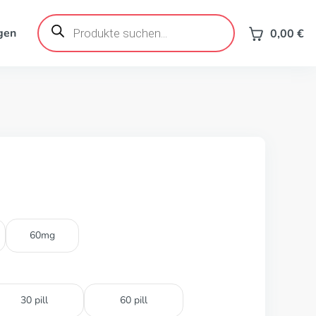
Products
search
gen
0,00
€
60mg
30 pill
60 pill