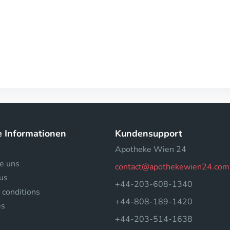
e Informationen
Kundensupport
Apotheke Wien 24
e uns
contact@apothekewien24.com
us
+44-203-608-1340
 conditions
+44-808-189-1420
es
+44-203-514-1638