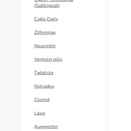
(Sublingual)
Cialis Daily
Zithromax
Neurontin
Ventolin pills
Tadalista
Nolvadex
Clomid
Lasix
Augmentin