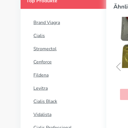
Top Produkte
Ähnli
Brand Viagra
Cialis
Stromectol
Cenforce
Fildena
Levitra
Cialis Black
Vidalista
Cialis Professional