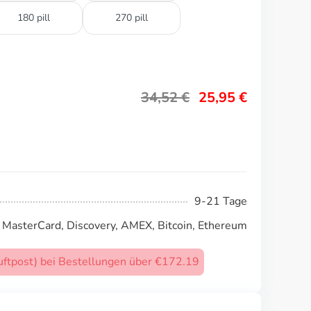
180 pill
270 pill
34,52
€
25,95
€
9-21 Tage
, MasterCard, Discovery, AMEX, Bitcoin, Ethereum
uftpost) bei Bestellungen über €172.19