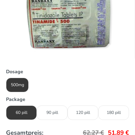
Dosage
500mg
Package
60 pill
90 pill
120 pill
180 pill
Gesamtpreis:
62,27
€
51,89
€