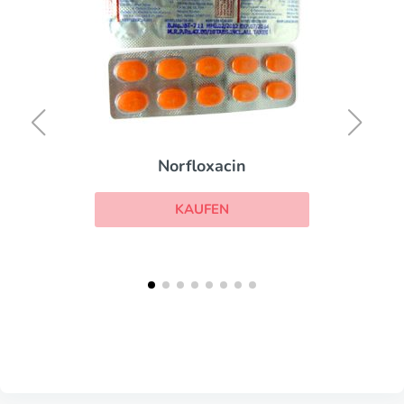
Norfloxacin
KAUFEN