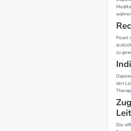
Medika
währen
Rec
Poxet 
ärztlic
zu gew
Ind
Dapoxe
den Le
Therap
Zug
Lei
Die off