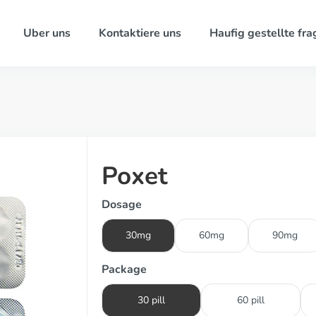
Uber uns
Kontaktiere uns
Haufig gestellte fra
Poxet
Dosage
30mg
60mg
90mg
Package
30 pill
60 pill