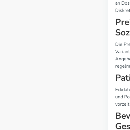
an Dos
Diskret
Pre
Soz
Die Pre
Varian
Angehö
regelm
Pat
Eckdat
und Po
vorzeit
Bew
Ges