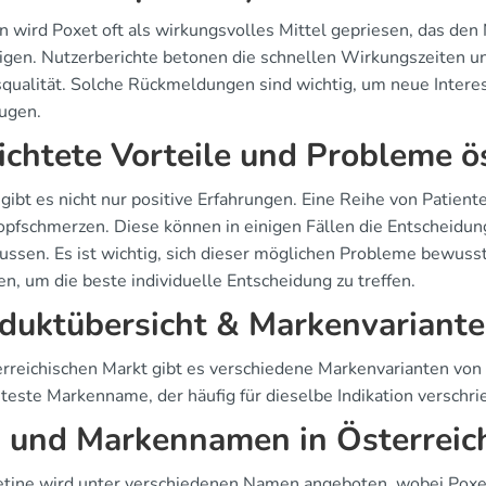
n wird Poxet oft als wirkungsvolles Mittel gepriesen, das den N
igen. Nutzerberichte betonen die schnellen Wirkungszeiten u
qualität. Solche Rückmeldungen sind wichtig, um neue Interes
ugen.
ichtete Vorteile und Probleme ö
 gibt es nicht nur positive Erfahrungen. Eine Reihe von Patie
opfschmerzen. Diese können in einigen Fällen die Entscheidu
lussen. Es ist wichtig, sich dieser möglichen Probleme bewuss
n, um die beste individuelle Entscheidung zu treffen.
duktübersicht & Markenvariant
erreichischen Markt gibt es verschiedene Markenvarianten von 
teste Markenname, der häufig für dieselbe Indikation verschri
 und Markennamen in Österreic
tine wird unter verschiedenen Namen angeboten, wobei Poxet 