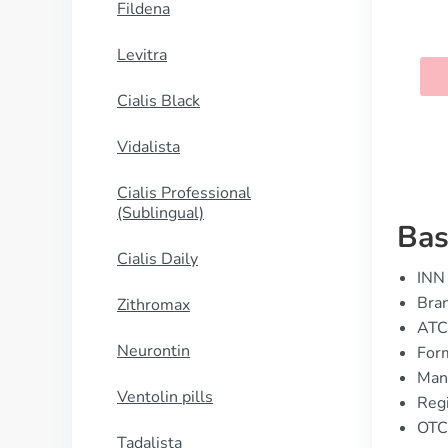
Fildena
Cialis Super Active
Levitra
KAUFEN
Cialis Black
Vidalista
Cialis Professional
(Sublingual)
Bas
Cialis Daily
INN 
Bran
Zithromax
ATC
Neurontin
For
Manu
Ventolin pills
Regi
OTC 
Tadalista