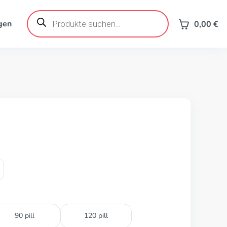
Products
search
gen
0,00
€
90 pill
120 pill