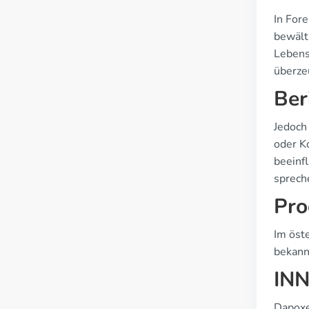
In Fore
bewält
Lebens
überze
Ber
Jedoch
oder K
beeinf
spreche
Pro
Im öst
bekann
INN
Dapoxe