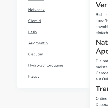
Ver
Nolvadex
Bisher
spezif
Clomid
sowohl 
Lasix
einfach
Nat
Augmentin
Apo
Ciscutan
Die nat
Hydroxychloroquine
meiste
Gerade
Flagyl
auf On
Tre
Online
Dapoxe