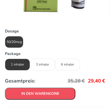
Dosage
50/20mcg
Package
1 inhaler
3 inhaler
6 inhaler
Gesamtpreis:
35,28
€
29,40
€
IN DEN WARENKORB