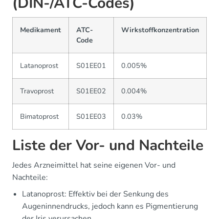
(DIN-/ATC-Codes)
Medikament
ATC-
Wirkstoffkonzentration
Code
Latanoprost
S01EE01
0.005%
Travoprost
S01EE02
0.004%
Bimatoprost
S01EE03
0.03%
Liste der Vor- und Nachteile
Jedes Arzneimittel hat seine eigenen Vor- und
Nachteile:
Latanoprost: Effektiv bei der Senkung des
Augeninnendrucks, jedoch kann es Pigmentierung
der Iris verursachen.