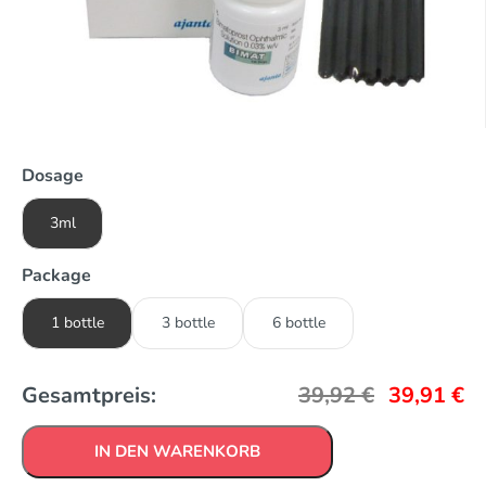
Dosage
3ml
Package
1 bottle
3 bottle
6 bottle
Gesamtpreis:
39,92
€
39,91
€
IN DEN WARENKORB