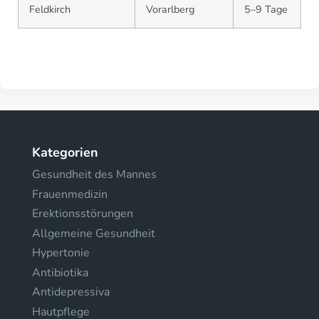
Feldkirch
Vorarlberg
5–9 Tage
Kategorien
Gesundheit des Mannes
Frauenmedizin
Erektionsstörungen
Allgemeine Gesundheit
Hypertonie
Antibiotika
Antidepressiva
Hautpflege